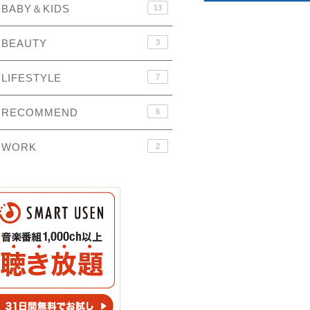
BABY＆KIDS
13
BEAUTY
3
LIFESTYLE
7
RECOMMEND
6
WORK
2