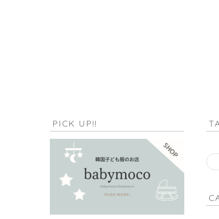
HOME
kevin-laminto-LL1vA5sUs6g-unsplash
PICK UP!!
T
C