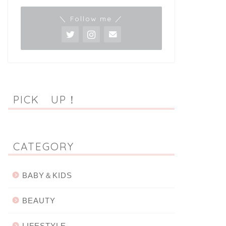
＼ Follow me ／
PICK UP！
CATEGORY
BABY＆KIDS
BEAUTY
LIFESTYLE