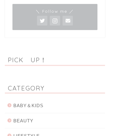
＼ Follow me ／
PICK UP！
CATEGORY
BABY＆KIDS
BEAUTY
LIFESTYLE