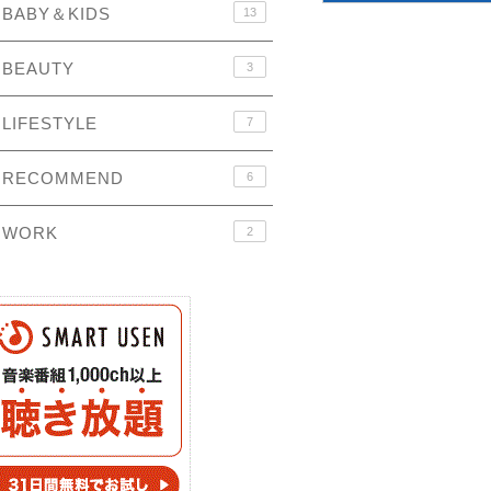
BABY＆KIDS
13
BEAUTY
3
LIFESTYLE
7
RECOMMEND
6
WORK
2