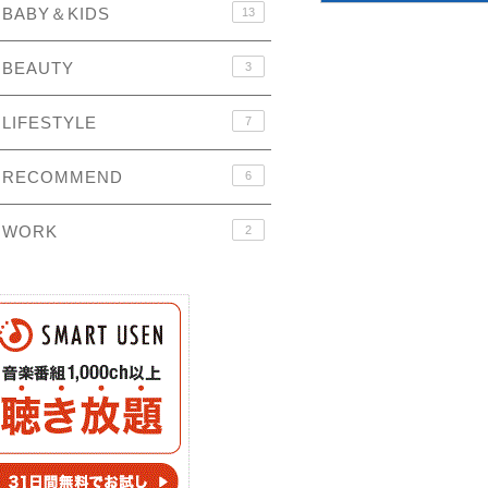
BABY＆KIDS
13
BEAUTY
3
LIFESTYLE
7
RECOMMEND
6
WORK
2