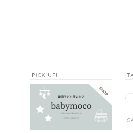
HOME
null-14
PICK UP!!
T
C