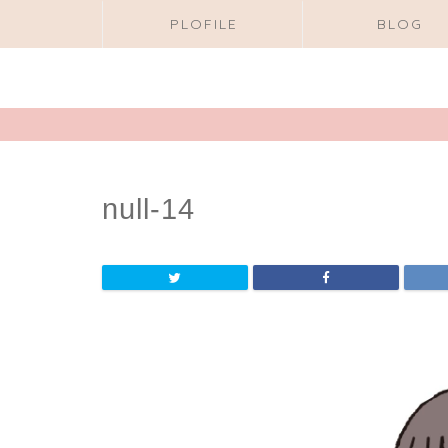
PLOFILE
BLOG
null-14