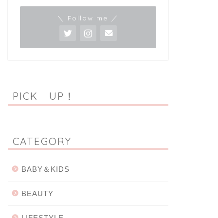
＼ Follow me ／
PICK UP！
CATEGORY
BABY＆KIDS
BEAUTY
LIFESTYLE