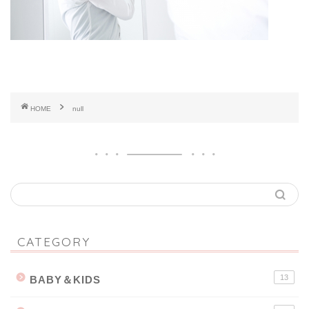
HOME
null
CATEGORY
13
BABY＆KIDS