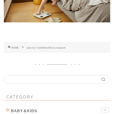
HOME
alan-ko-YJnM4HuKB1A-unsplash
CATEGORY
13
BABY＆KIDS