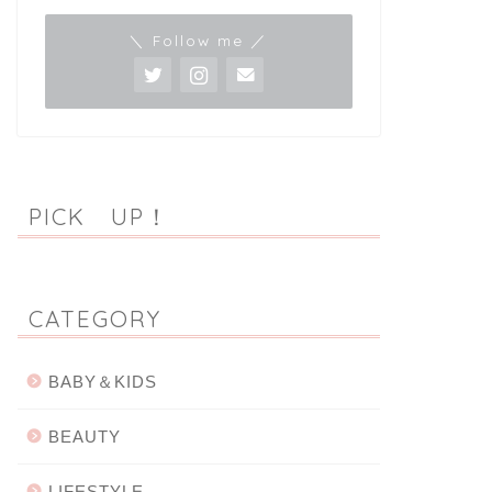
＼ Follow me ／
PICK UP！
CATEGORY
BABY＆KIDS
BEAUTY
LIFESTYLE