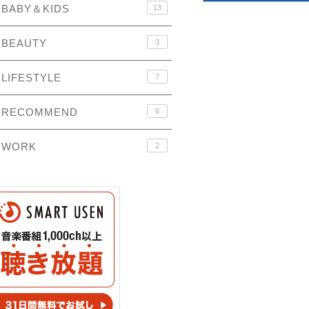
BABY＆KIDS
13
BEAUTY
3
LIFESTYLE
7
RECOMMEND
6
WORK
2