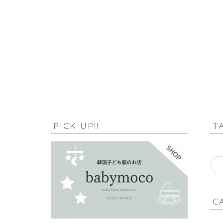
HOME
null
PICK UP!!
T
C