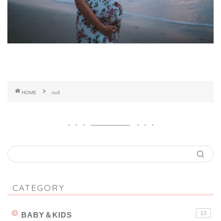
HOME
null
CATEGORY
13
BABY＆KIDS