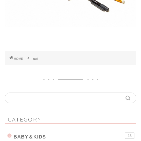
HOME
null
CATEGORY
13
BABY＆KIDS