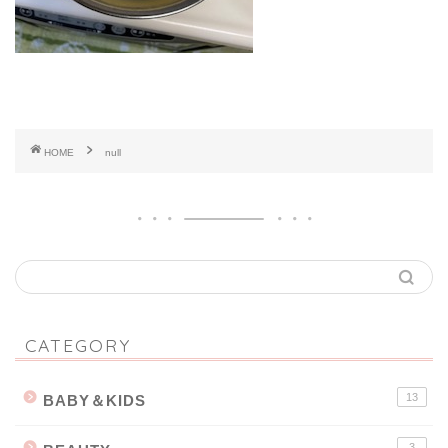
HOME
null
CATEGORY
13
BABY＆KIDS
3